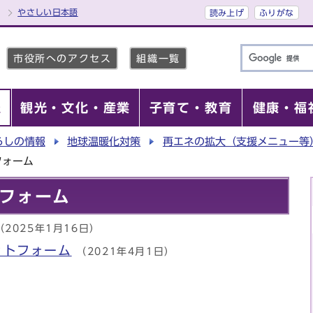
やさしい日本語
読み上げ
ふりがな
市役所へのアクセス
組織一覧
報
観光・文化・産業
子育て・教育
健康・福
らしの情報
地球温暖化対策
再エネの拡大（支援メニュー等
フォーム
フォーム
（2025年1月16日）
ットフォーム
（2021年4月1日）