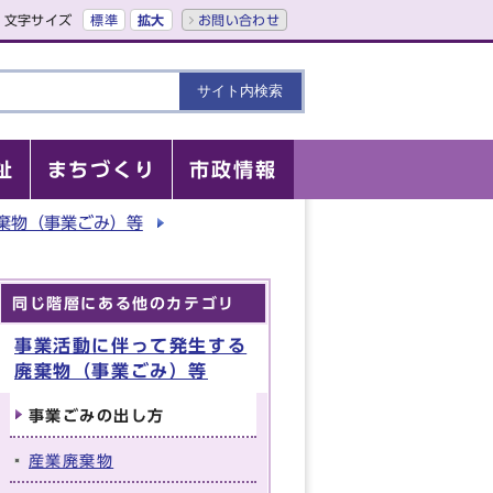
文字サイズ
標準
拡大
お問い合わせ
祉
まちづくり
市政情報
棄物（事業ごみ）等
同じ階層にある他のカテゴリ
事業活動に伴って発生する
廃棄物（事業ごみ）等
事業ごみの出し方
産業廃棄物