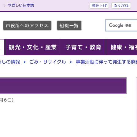
やさしい日本語
読み上げ
ふりがな
市役所へのアクセス
組織一覧
報
観光・文化・産業
子育て・教育
健康・福
らしの情報
ごみ・リサイクル
事業活動に伴って発生する廃
2月6日）