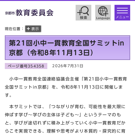
toggle
navigat
メニュー
現在位置：
表示
第21回小中一貫教育全国サミットin
京都（令和8年11月13日）
2026年7月31日
ページ番号354358
小中一貫教育全国連絡協議会主催「第21回小中一貫教育
全国サミットin京都」を、令和8年11月13日に開催しま
す。
本サミットでは、「つながりが育む、可能性を最大限に
伸ばす学び～学びの主体は子ども～」というテーマのも
と、学びが途切れずに積み上がっていく小中一貫教育だか
らこそ実現できる、理解や思考がより本質的・探究的に育