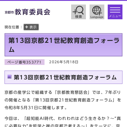
toggle
navigat
メニュー
現在位置：
表示
第13回京都21世紀教育創造フォーラ
ム
2026年5月18日
ページ番号353771
第13回京都21世紀教育創造フォーラム
京都の産学公で組織する「京都教育懇話会」では、7年ぶり
の開催となる「第13回京都21世紀教育創造フォーラム」を
令和8年5月31日に開催します。
今回は、「超知能AI時代、われわれはどう生きるか？～“真
に必要な力”を哲学と禅の京都で考える～」をテーマに、京