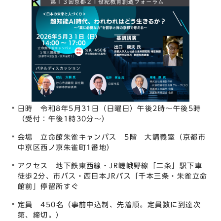
日時 令和8年5月31日（日曜日）午後2時～午後5時
（受付：午後1時30分～）
会場 立命館朱雀キャンパス 5階 大講義室（京都市
中京区西ノ京朱雀町1番地）
アクセス 地下鉄東西線・JR嵯峨野線「二条」駅下車
徒歩2分、市バス・西日本JRバス「千本三条・朱雀立命
館前」停留所すぐ
定員 450名（事前申込制、先着順。定員数に到達次
第、締切。）