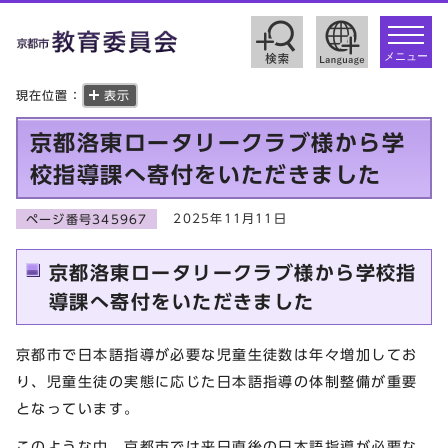
toggle
navigat
メニュー
現在位置：
表示
京都洛東ロータリークラブ様から学
校指導課へ寄付をいただきました
2025年11月11日
ページ番号345967
京都洛東ロータリークラブ様から学校指
導課へ寄付をいただきました
京都市で日本語指導が必要な児童生徒数は年々増加してお
り、児童生徒の実態に応じた日本語指導の体制整備が重要
となっています。
このような中、京都市では来日直後の日本語指導が必要な