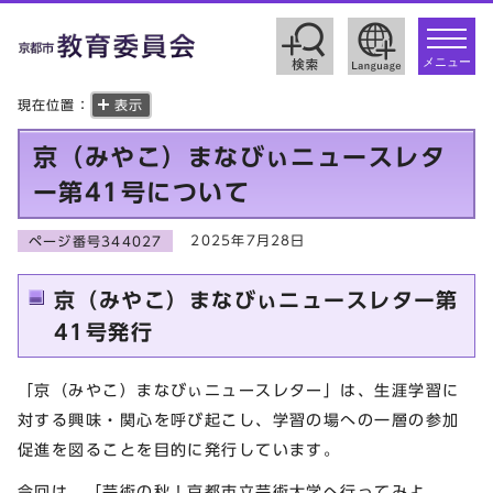
toggle
navigat
メニュー
現在位置：
表示
京（みやこ）まなびぃニュースレタ
ー第41号について
2025年7月28日
ページ番号344027
京（みやこ）まなびぃニュースレター第
41号発行
「京（みやこ）まなびぃニュースレター」は、生涯学習に
対する興味・関心を呼び起こし、学習の場への一層の参加
促進を図ることを目的に発行しています。
今回は、「芸術の秋！京都市立芸術大学へ行ってみよ