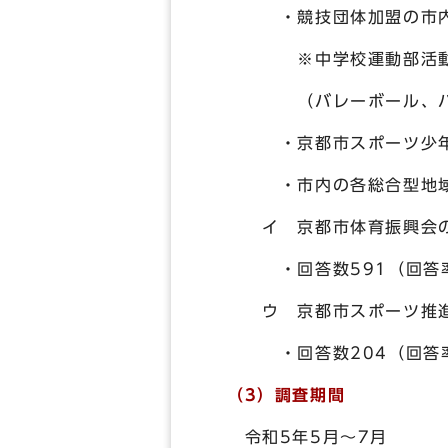
・競技団体加盟の市内各
※中学校運動部活動の主
（バレーボール、バドミ
・京都市スポーツ少年団
・市内の各総合型地域ス
イ 京都市体育振興会の
・回答数591（回答率
ウ 京都市スポーツ推進
・回答数204（回答率
（3）調査期間
令和5年5月～7月