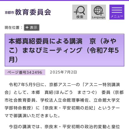
toggle
navigat
メニュー
現在位置：
表示
本郷真紹委員による講演 京（みや
こ）まなびミーティング（令和7年5
月）
2025年7月2日
ページ番号342496
令和7年5月9日に、京都アスニ―の「アスニー特別講演
会」として、本郷 真紹(ほんごう まさつぐ) 委員（京都
市社会教育委員、学校法人立命館理事補佐、立命館大学文
学部特命教授）に「奈良末・平安初期の后妃」というテー
マで御講演いただきました。
今回の講演では、奈良末・平安初期の政治的変動と皇位