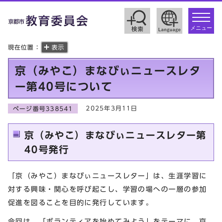
toggle
navigat
メニュー
現在位置：
表示
京（みやこ）まなびぃニュースレタ
ー第40号について
2025年3月11日
ページ番号338541
京（みやこ）まなびぃニュースレター第
40号発行
「京（みやこ）まなびぃニュースレター」は、生涯学習に
対する興味・関心を呼び起こし、学習の場への一層の参加
促進を図ることを目的に発行しています。
今回は、「ボランティアを始めてみよう」をテーマに、京