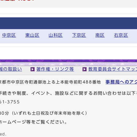
中京区
東山区
山科区
下京区
南区
右京区
報の取扱い
著作権・リンク等
教育委員会サイトマッ
事務局へのア
1 京都市中京区寺町通御池上る上本能寺前町488番地
手続きや制度、イベント、施設などに関するお問い合わせは以下
61-3755
30分
（いずれも土日祝及び年末年始を除く）
ホームページ等をご覧ください。
ed.