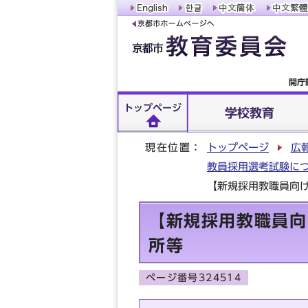
開庁
トップページ
学校教育
現在位置：
トップページ
広
教員採用選考試験に
【新規採用教職員向
【新規採用教職員向
所等
ページ番号324514