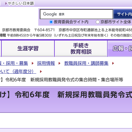
教育委員会サイト内
京都市サイト全体
京都市教育委員会 〒604-8571 京都市中京区寺町通御池上る上本能寺前町4
時間
午前8時45分から午後5時30分（いずれも土日祝及び年末年始を除く）その他の施
手続き
生涯学習
広報・
教育相談
報・採用・募集
採用情報
教職員採用・講師募集
ついて（過年度分）
け】令和6年度 新規採用教職員発令式の集合時間・集合場所等
け】令和6年度 新規採用教職員発令