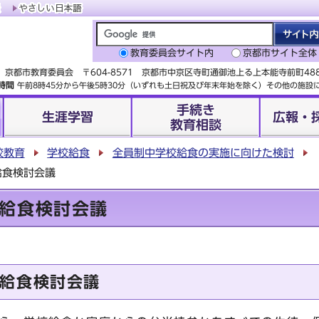
教育委員会サイト内
京都市サイト全体
京都市教育委員会 〒604-8571 京都市中京区寺町通御池上る上本能寺前町4
時間
午前8時45分から午後5時30分（いずれも土日祝及び年末年始を除く）その他の施
手続き
生涯学習
広報・
教育相談
校教育
学校給食
全員制中学校給食の実施に向けた検討
給食検討会議
給食検討会議
給食検討会議