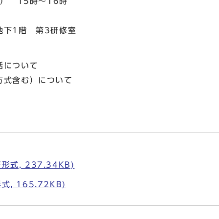
） 15時～16時
地下1階 第3研修室
括について
方式含む）について
式, 237.34KB)
, 165.72KB)