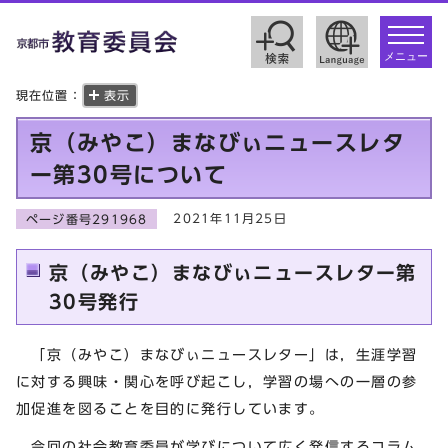
toggle
navigat
メニュー
現在位置：
表示
京（みやこ）まなびぃニュースレタ
ー第30号について
2021年11月25日
ページ番号291968
京（みやこ）まなびぃニュースレター第
30号発行
「京（みやこ）まなびぃニュースレター」は，生涯学習
に対する興味・関心を呼び起こし，学習の場への一層の参
加促進を図ることを目的に発行しています。
今回の社会教育委員が学びについて広く発信するコラム