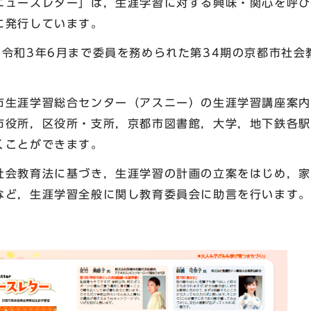
ュースレター」は，生涯学習に対する興味・関心を呼び
に発行しています。
令和3年6月まで委員を務められた第34期の京都市社会
生涯学習総合センター（アスニー）の生涯学習講座案内「ま
市役所，区役所・支所，京都市図書館，大学，地下鉄各駅
くことができます。
社会教育法に基づき，生涯学習の計画の立案をはじめ，家
など，生涯学習全般に関し教育委員会に助言を行います。