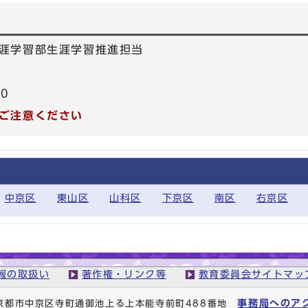
涯学習部生涯学習推進担当
50
ご注意ください
中京区
東山区
山科区
下京区
南区
右京区
報の取扱い
著作権・リンク等
教育委員会サイトマッ
事務局へのア
1 京都市中京区寺町通御池上る上本能寺前町488番地