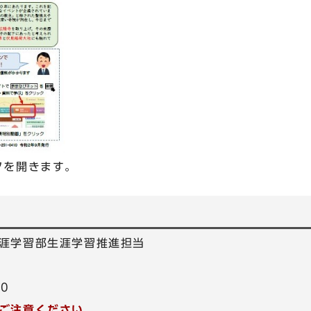
タを開きます。
涯学習部生涯学習推進担当
50
ご注意ください