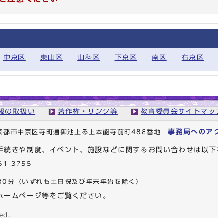
中京区
東山区
山科区
下京区
南区
右京区
報の取扱い
著作権・リンク等
教育委員会サイトマッ
事務局へのア
1 京都市中京区寺町通御池上る上本能寺前町488番地
手続きや制度、イベント、施設などに関するお問い合わせは以下
61-3755
30分
（いずれも土日祝及び年末年始を除く）
ホームページ等をご覧ください。
ed.