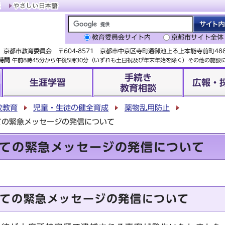
教育委員会サイト内
京都市サイト全体
京都市教育委員会 〒604-8571 京都市中京区寺町通御池上る上本能寺前町4
時間
午前8時45分から午後5時30分（いずれも土日祝及び年末年始を除く）その他の施
手続き
生涯学習
広報・
教育相談
校教育
児童・生徒の健全育成
薬物乱用防止
ての緊急メッセージの発信について
ての緊急メッセージの発信について
ての緊急メッセージの発信について