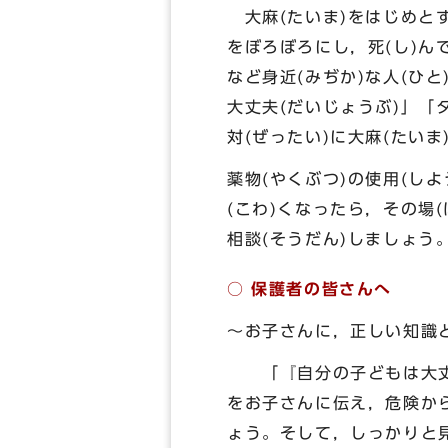
大麻(たいま)をはじめとする
をぼろぼろにし，死(し)ん
など身近(みぢか)な人(ひと
大丈夫(だいじょうぶ)」「
対(ぜったい)に大麻(たい
薬物(やくぶつ)の使用(しよ
(こわ)くなったら，その場(
相談(そうだん)しましょう
○ 保護者の皆さんへ
～お子さんに，正しい知識
「『自分の子どもは大丈夫
をお子さんに伝え，危険か
ょう。そして，しっかりと