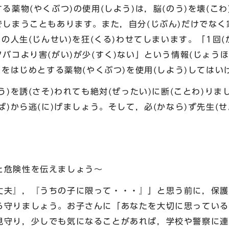
薬物(やくぶつ)の使用(しよう)は，脳(のう)を壊(こわ)
でしまうこともあります。また，自分(じぶん)だけでなく家
)の人生(じんせい)を狂(くる)わせてしまいます。「1回(
タバコより害(がい)が少(すく)ない」という情報(じょうほ
ま)をはじめとする薬物(やくぶつ)を使用(しよう)してはい
う)を誘(さそ)われても絶対(ぜったい)に断(ことわ)りま
ば)から逃(に)げましょう。そして，必(かなら)ず先生(せ
。
と危険性を伝えましょう～
』，『うちの子に限って・・・』」と思う前に，保護
ら守りましょう。お子さんに「あなたを大切に思っている
見守り，少しでも気になることがあれば，学校や警察に連