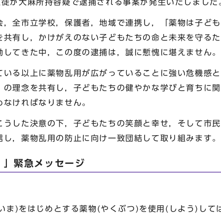
徒が大麻所持容疑で逮捕される事案が発生いたしました
，全市立学校，保護者，地域で連携し，「薬物は子ども
を共有し，かけがえのない子どもたちの命と未来を守るた
動してきた中，この度の逮捕は，誠に慙愧に堪えません。
いる以上に薬物乱用が広がっていることに強い危機感と
」の理念を共有し，子どもたちの健やかな学びと育ちに関
めなければなりません。
うした決意の下，子どもたちの笑顔と幸せ，そして市民
信し，薬物乱用の防止に向け一致団結して取り組みます。
。」緊急メッセージ
たいま)をはじめとする薬物(やくぶつ)を使用(しよう)し