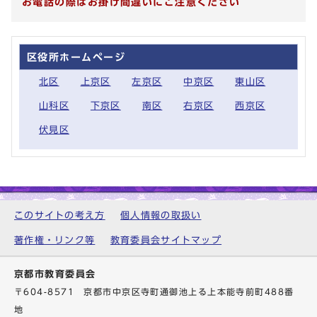
お電話の際はお掛け間違いにご注意ください
区役所ホームページ
北区
上京区
左京区
中京区
東山区
山科区
下京区
南区
右京区
西京区
伏見区
このサイトの考え方
個人情報の取扱い
著作権・リンク等
教育委員会サイトマップ
京都市教育委員会
〒604-8571 京都市中京区寺町通御池上る上本能寺前町488番
地