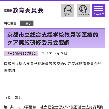
toggle
navigat
メニュー
現在位置：
表示
京都市立総合支援学校教員等医療的
ケア実施研修委員会要綱
2018年7月26日
ページ番号167982
京都市立総合支援学校教員等医療的ケア実施研修委員会設
置要綱
（設 置）
第1条 この要綱は，社会福祉士及び介護福祉士法施行規則