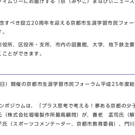
イムリーにお届けする「京（みやこ）まなびぃニュース
念すべき設立20周年を迎える京都市生涯学習市民フォー
す。
役所，区役所・支所，市内の図書館，大学，地下鉄主要
くことができます。
曜日）開催の京都市生涯学習市民フォーラム平成25年度
。
ンポジウムは，「プラス思考で考える！夢ある京都の少
氏（株式会社堀場製作所最高顧問）が，養老 孟司氏（解
子氏（スポーツコメンテーター，京都市教育委員），門川