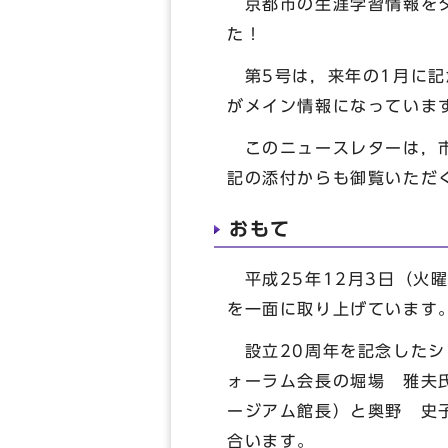
京都市の生涯学習情報をタ
た！
第5号は，来年の1月に記
がメイン情報になっていま
このニュースレターは，市
記の添付からも御覧いただ
おもて
平成25年12月3日（火
を一面に取り上げています
設立20周年を記念したシ
ォーラム会長の堀場 雅夫
ージアム館長）と奥野 史
合います。