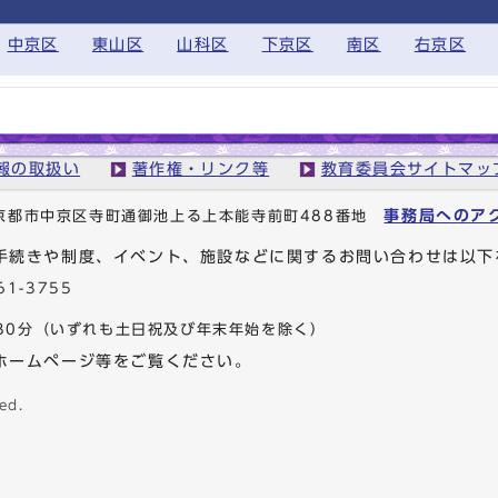
中京区
東山区
山科区
下京区
南区
右京区
報の取扱い
著作権・リンク等
教育委員会サイトマッ
事務局へのア
1 京都市中京区寺町通御池上る上本能寺前町488番地
手続きや制度、イベント、施設などに関するお問い合わせは以下
61-3755
30分
（いずれも土日祝及び年末年始を除く）
ホームページ等をご覧ください。
ed.