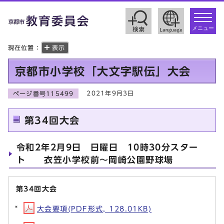
toggle
navigat
メニュー
現在位置：
表示
京都市小学校「大文字駅伝」大会
2021年9月3日
ページ番号115499
第34回大会
令和2年2月9日 日曜日 10時30分スター
ト 衣笠小学校前～岡崎公園野球場
第34回大会
大会要項(PDF形式, 128.01KB)