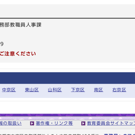
務部教職員人事課
59
ご注意ください
中京区
東山区
山科区
下京区
南区
右京区
報の取扱い
著作権・リンク等
教育委員会サイトマッ