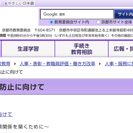
教育委員会サイト内
京都市サイト全体
京都市教育委員会 〒604-8571 京都市中京区寺町通御池上る上本能寺前町4
時間
午前8時45分から午後5時30分（いずれも土日祝及び年末年始を除く）その他の施
手続き
生涯学習
広報・
教育相談
校教育
人事・表彰・教職員評価・働き方改革
人事・服務に
防止に向けて
防止に向けて
向けて
頼関係を築くために～