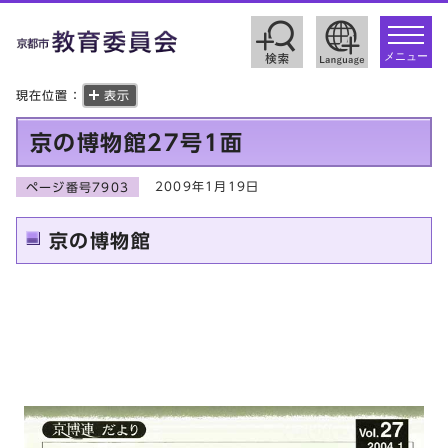
toggle
navigat
メニュー
現在位置：
表示
京の博物館27号1面
2009年1月19日
ページ番号7903
京の博物館