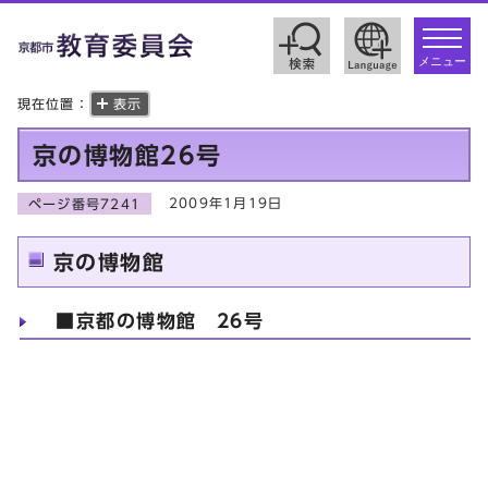
toggle
navigat
メニュー
現在位置：
表示
京の博物館26号
2009年1月19日
ページ番号7241
京の博物館
■京都の博物館 26号