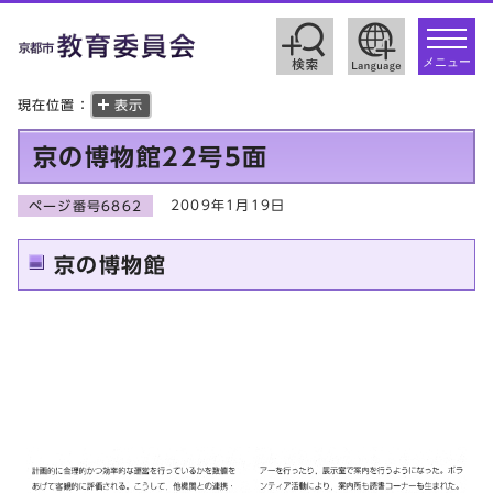
toggle
navigat
メニュー
現在位置：
表示
京の博物館22号5面
2009年1月19日
ページ番号6862
京の博物館