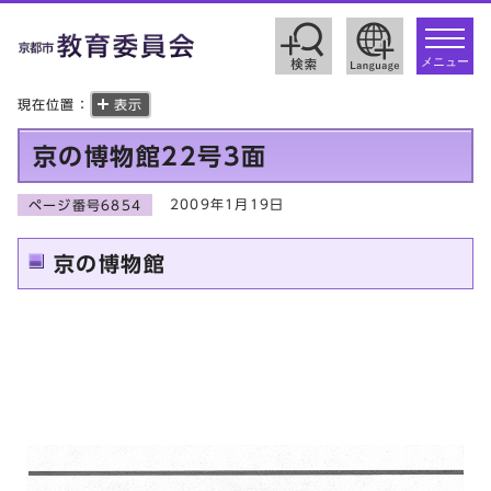
toggle
navigat
メニュー
現在位置：
表示
京の博物館22号3面
2009年1月19日
ページ番号6854
京の博物館