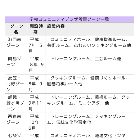
学校コミュニティプラザ設置ゾーン一覧
ゾーン
開設時
施設内容
名
期
洛西南
平成
コミュニティホール、健康増進ルーム、
ゾーン
7年 5
芸術ルーム、ふれあいクッキングルーム他
月
向島ゾ
平成
トレーニングルーム、工芸ルーム他
ーン
8年 9
月
衣笠・
平成
クッキングルーム、健康づくりホール、
北野ゾー
8年 9
囲碁将棋ルーム他
ン
月
嵯峨・
平成
トレーニングルーム、芸術ルーム、クッ
蜂ヶ岡ゾ
9年11
キングルーム、ミニシアター他
ーン
月
西京南
平成
トレーニングルーム、クッキングルー
ゾーン
10年
ム、伝統文化学習室他
6月
七条ゾ
平成
コミュニティホール、地域文化センタ