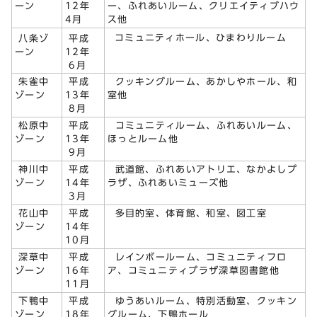
ーン
12年
ー、ふれあいルーム、クリエイティブハウ
4月
ス他
コミュニティホール、ひまわりルーム
八条ゾ
平成
ーン
12年
6月
朱雀中
平成
クッキングルーム、あかしやホール、和
ゾーン
13年
室他
8月
松原中
平成
コミュニティルーム、ふれあいルーム、
ゾーン
13年
ほっとルーム他
9月
神川中
平成
武道館、ふれあいアトリエ、なかよしプ
ゾーン
14年
ラザ、ふれあいミューズ他
3月
花山中
平成
多目的室、体育館、和室、図工室
ゾーン
14年
10月
深草中
平成
レインボールーム、コミュニティフロ
ゾーン
16年
ア、コミュニティプラザ深草図書館他
11月
下鴨中
平成
ゆうあいルーム、特別活動室、クッキン
ゾーン
18年
グルーム、下鴨ホール