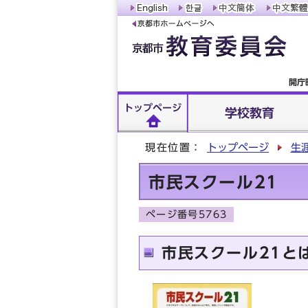
開庁
トップページ
学校教育
現在位置：
トップページ
生
市民スクール21
ページ番号5763
市民スクール21と