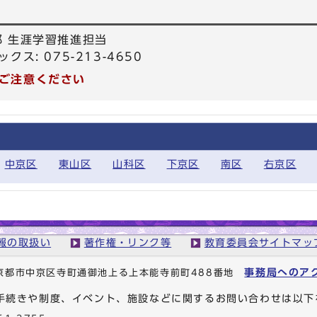
部 生涯学習推進担当
ックス: 075-213-4650
ご注意ください
中京区
東山区
山科区
下京区
南区
右京区
報の取扱い
著作権・リンク等
教育委員会サイトマッ
事務局へのア
1 京都市中京区寺町通御池上る上本能寺前町488番地
手続きや制度、イベント、施設などに関するお問い合わせは以下