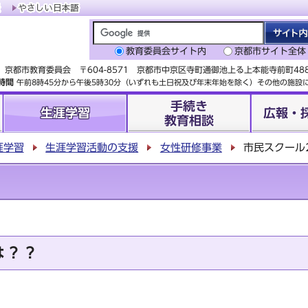
教育委員会サイト内
京都市サイト全体
京都市教育委員会 〒604-8571 京都市中京区寺町通御池上る上本能寺前町4
時間
午前8時45分から午後5時30分（いずれも土日祝及び年末年始を除く）その他の施
手続き
生涯学習
広報・
教育相談
涯学習
生涯学習活動の支援
女性研修事業
市民スクール
は？？