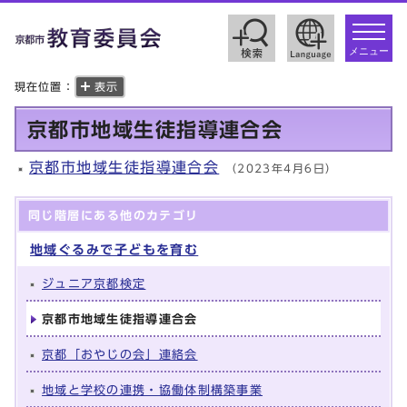
toggle
navigat
メニュー
現在位置：
表示
京都市地域生徒指導連合会
京都市地域生徒指導連合会
（2023年4月6日）
同じ階層にある他のカテゴリ
地域ぐるみで子どもを育む
ジュニア京都検定
京都市地域生徒指導連合会
京都「おやじの会」連絡会
地域と学校の連携・協働体制構築事業