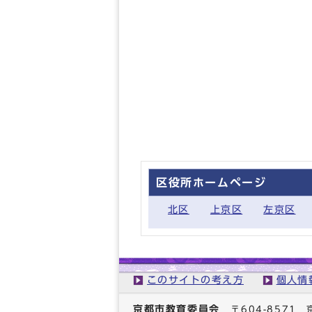
区役所ホームページ
北区
上京区
左京区
このサイトの考え方
個人情
京都市教育委員会
〒604-857