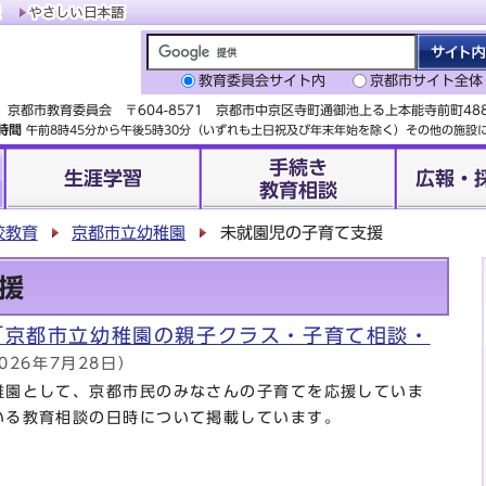
教育委員会サイト内
京都市サイト全体
京都市教育委員会 〒604-8571 京都市中京区寺町通御池上る上本能寺前町4
時間
午前8時45分から午後5時30分（いずれも土日祝及び年末年始を除く）その他の施
手続き
生涯学習
広報・
教育相談
校教育
京都市立幼稚園
未就園児の子育て支援
援
「京都市立幼稚園の親子クラス・子育て相談・
026年7月28日）
稚園として、京都市民のみなさんの子育てを応援していま
いる教育相談の日時について掲載しています。