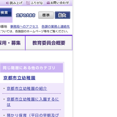
88番地
事務局へのアクセス
各課の業務と連絡先
設については、各施設のホームページ等をご覧ください。
採用・募集
教育委員会概要
同じ階層にある他のカテゴリ
京都市立幼稚園
京都市立幼稚園の紹介
京都市立幼稚園に入園するに
は
預かり保育（平日の早朝及び