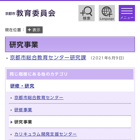
toggle
navigat
メニュー
現在位置：
表示
研究事業
京都市総合教育センター研究課
（2021年6月9日）
同じ階層にある他のカテゴリ
研修・研究
京都市総合教育センター
研修事業
研究事業
カリキュラム開発支援センター