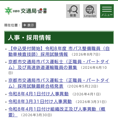
toggle
navigat
メニュー
現在位置：
表示
人事・採用情報
【申込受付開始】令和8年度 市バス整備職員（自
動車検査技師）採用試験情報
（2026年8月7日）
京都市交通局市バス運転士（正職員・パートタイ
ム）及び高速鉄道運輸職員の募集
（2026年6月10
日）
京都市交通局市バス運転士（正職員・パートタイ
ム）採用試験最終合格発表
（2026年5月22日）
令和8年4月1日付け人事異動
（2026年4月1日）
令和8年3月31日付け人事異動
（2026年3月31日）
令和8年4月1日付け組織改正及び人事異動（概
要）
（2026年3月30日）