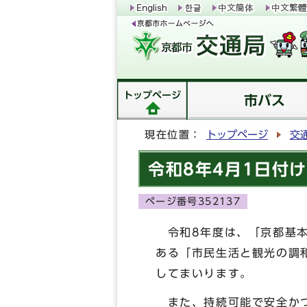
トップページ
市バス
現在位置：
トップページ
交
令和8年4月1日付
ページ番号352137
令和8年度は、「京都基本
ある「市民生活と観光の調
してまいります。
また、持続可能で安全かつ