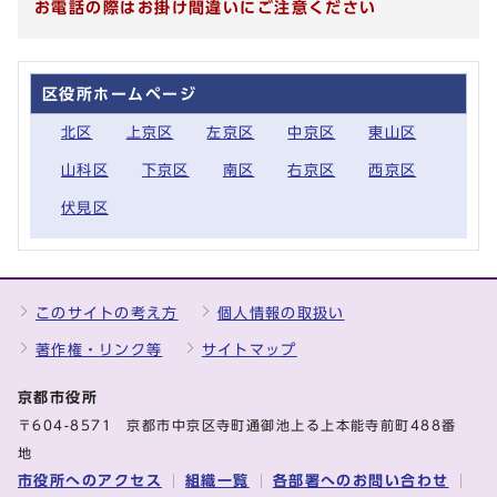
お電話の際はお掛け間違いにご注意ください
区役所ホームページ
北区
上京区
左京区
中京区
東山区
山科区
下京区
南区
右京区
西京区
伏見区
このサイトの考え方
個人情報の取扱い
著作権・リンク等
サイトマップ
京都市役所
〒604-8571 京都市中京区寺町通御池上る上本能寺前町488番
地
市役所へのアクセス
組織一覧
各部署へのお問い合わせ