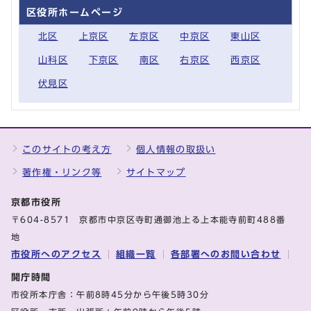
区役所ホームページ
北区
上京区
左京区
中京区
東山区
山科区
下京区
南区
右京区
西京区
伏見区
このサイトの考え方
個人情報の取扱い
著作権・リンク等
サイトマップ
京都市役所
〒604-8571 京都市中京区寺町通御池上る上本能寺前町488番
地
市役所へのアクセス
組織一覧
各部署へのお問い合わせ
開庁時間
市役所本庁舎：午前8時45分から午後5時30分