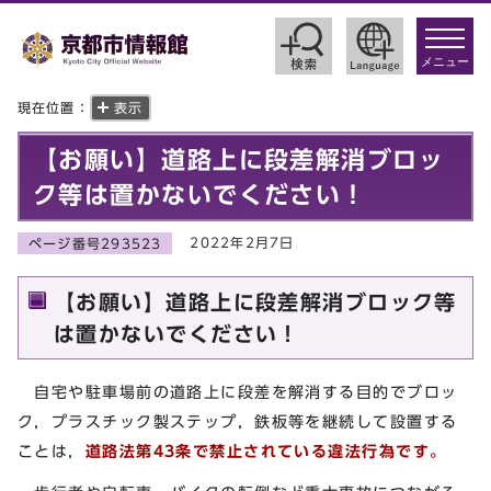
toggle
navigat
メニュー
現在位置：
表示
【お願い】道路上に段差解消ブロッ
ク等は置かないでください！
2022年2月7日
ページ番号293523
【お願い】道路上に段差解消ブロック等
は置かないでください！
自宅や駐車場前の道路上に段差を解消する目的でブロッ
ク，プラスチック製ステップ，鉄板等を継続して設置する
ことは，
道路法第43条で禁止されている違法行為です。