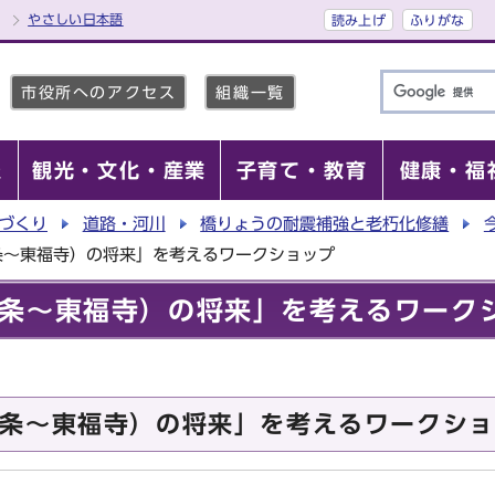
やさしい日本語
読み上げ
ふりがな
市役所へのアクセス
組織一覧
報
観光・文化・産業
子育て・教育
健康・福
づくり
道路・河川
橋りょうの耐震補強と老朽化修繕
条～東福寺）の将来」を考えるワークショップ
条～東福寺）の将来」を考えるワーク
条～東福寺）の将来」を考えるワークショ