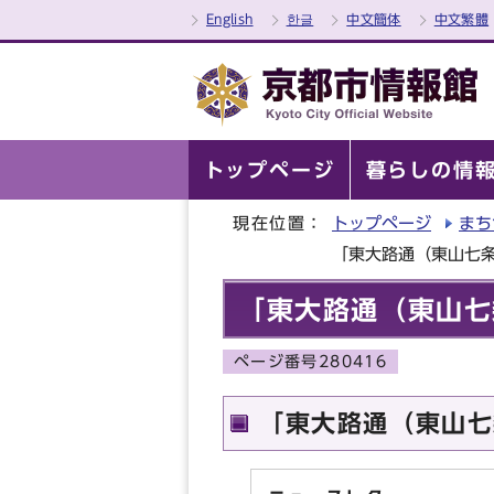
English
한글
中文簡体
中文繁體
トップページ
暮らしの情
現在位置：
トップページ
まち
「東大路通（東山七
「東大路通（東山七
ページ番号280416
「東大路通（東山七