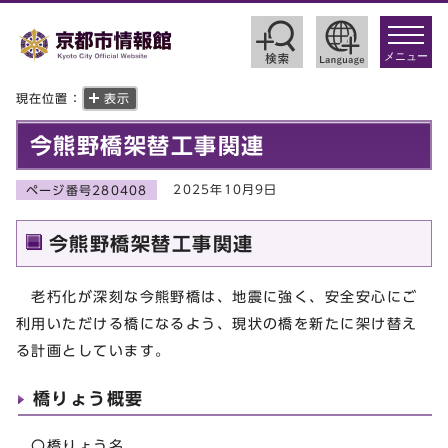
toggle
navigat
メニュー
現在位置：
表示
今熊野橋架替工事関連
2025年10月9日
ページ番号280408
今熊野橋架替工事関連
老朽化が深刻な今熊野橋は、地震に強く、安全安心にご
利用いただける橋になるよう、現状の橋を新たに架け替え
る計画としています。
橋りょう概要
〇橋りょう名