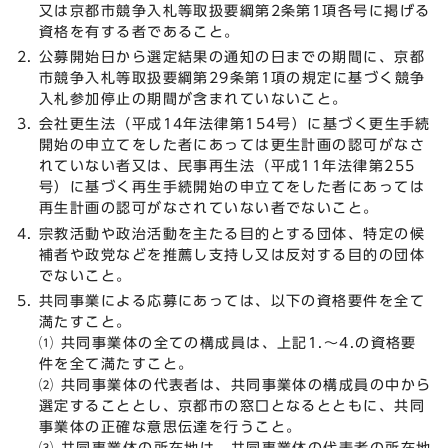
又は京都市競争入札等取扱要綱第2条第1項各号に掲げる
資格を有する者であること。
公募開始日から選定結果の通知の日までの期間に、京都
市競争入札等取扱要綱第29条第1項の規定に基づく競争
入札参加停止の期間が含まれていないこと。
会社更生法（平成14年法律第154号）に基づく更生手続
開始の申立てをした者にあっては更生計画の認可がなさ
れていない者又は、民事再生法（平成11年法律第255
号）に基づく再生手続開始の申立てをした者にあっては
再生計画の認可がなされていない者でないこと。
宗教活動や政治活動を主たる目的とする団体、特定の候
補者や政党などを推薦し支持し又は反対する目的の団体
でないこと。
共同事業による応募にあっては、以下の資格要件を全て
満たすこと。
⑴ 共同事業体の全ての構成員は、上記1.～4.の資格要
件を全て満たすこと。
⑵ 共同事業体の代表者は、共同事業体の構成員の中から
選定することとし、京都市の窓口となるとともに、共同
事業体の正確な意思伝達を行うこと。
⑶ 共同事業体の所在地は、共同事業体の代表者の所在地