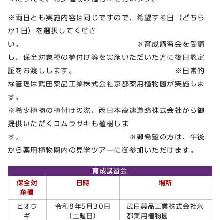
※両日とも実施内容は同じですので、希望する日（どちら
か1日）を選択してくださ
い。 ※育成講習会を受講
し、保全対象種の植付け等を実施いただいた方に後日認定
証をお渡しします。 ※日常的
な管理は武田薬品工業株式会社京都薬用植物園が実施しま
す
※希少植物の植付けの際、西日本高速道路株式会社から御
提供いただくコムラサキも植樹しま
す。 ※御希望の方は、午後
から薬用植物園内の見学ツアーに御参加いただけます。
育成講習会
保全対
日時
場所
象種
ヒオウ
令和8年5月30日
武田薬品工業株式会社京
ギ
（土曜日）
都薬用植物園