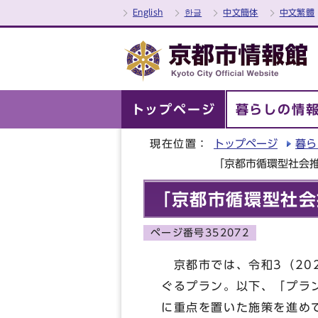
English
한글
中文簡体
中文繁體
トップページ
暮らしの情
現在位置：
トップページ
暮ら
「京都市循環型社会推進
「京都市循環型社会推
ページ番号352072
京都市では、令和3（202
ぐるプラン。以下、「プラ
に重点を置いた施策を進め