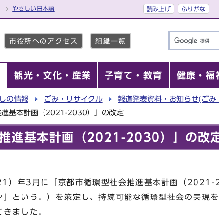
やさしい日本語
読み上げ
ふりがな
市役所へのアクセス
組織一覧
報
観光・文化・産業
子育て・教育
健康・福
しの情報
ごみ・リサイクル
報道発表資料・お知らせ(ごみ
基本計画（2021-2030）」の改定
進基本計画（2021-2030）」の改
1）年3月に「京都市循環型社会推進基本計画（2021-
ン」という。）を策定し、持続可能な循環型社会の実現を
てきました。