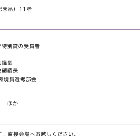
記念品）11者
び特別賞の受賞者
会議長
会副議長
環境賞選考部会
長 ほか
す。直接会場へお越しください。