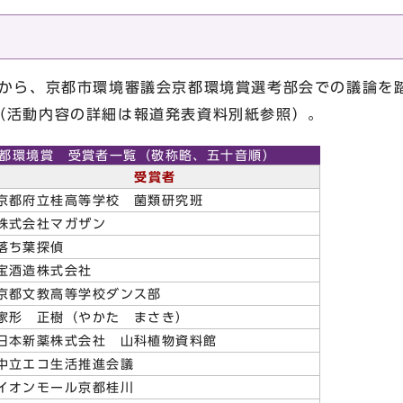
中から、京都市環境審議会京都環境賞選考部会での議論を
（活動内容の詳細は報道発表資料別紙参照）。
京都環境賞 受賞者一覧（敬称略、五十音順）
受賞者
京都府立桂高等学校 菌類研究班
株式会社マガザン
落ち葉探偵
宝酒造株式会社
京都文教高等学校ダンス部
家形 正樹（やかた まさき）
日本新薬株式会社 山科植物資料館
中立エコ生活推進会議
イオンモール京都桂川