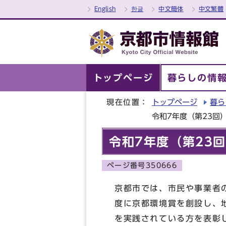
English
한글
中文簡体
中文繁體
トップページ
暮らしの情
現在位置：
トップページ
暮ら
令和7年度（第23回
令和7年度（第23
ページ番号350666
京都市では、市民や事業者
度に京都環境賞を創設し、
を実践されている方を表彰