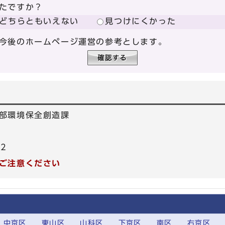
たですか？
どちらともいえない
見つけにくかった
今後のホームページ運営の参考とします。
部環境保全創造課
22
ご注意ください
中京区
東山区
山科区
下京区
南区
右京区