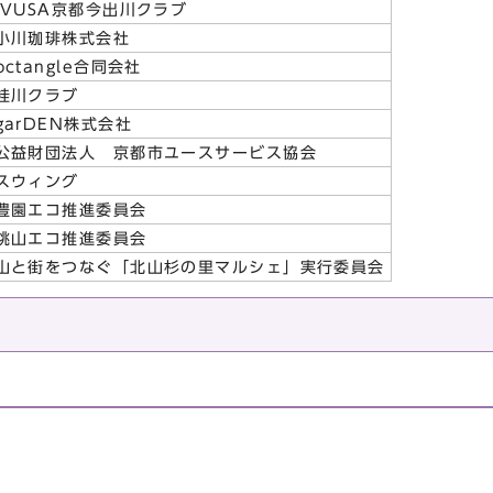
IVUSA京都今出川クラブ
小川珈琲株式会社
octangle合同会社
桂川クラブ
garDEN株式会社
公益財団法人 京都市ユースサービス協会
スウィング
豊園エコ推進委員会
桃山エコ推進委員会
山と街をつなぐ「北山杉の里マルシェ」実行委員会