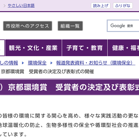
やさしい日本語
読み上げ
ふりがな
市役所へのアクセス
組織一覧
報
観光・文化・産業
子育て・教育
健康・福
しの情報
環境保全
報道発表資料・お知らせ（環境保全）
）京都環境賞 受賞者の決定及び表彰式の開催
回）京都環境賞 受賞者の決定及び表彰
の皆様の環境に関する関心を高め、様々な実践活動の更な
地球温暖化の防止、生物多様性の保全や循環型社会の推進
しています。