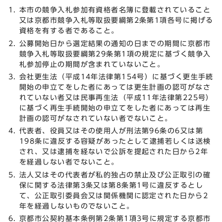
本市の競争入札参加有資格者名簿に登載されていること
又は京都市競争入札等取扱要綱第2条第1項各号に掲げる
資格を有する者であること。
公募開始日から選定結果の通知の日までの期間に京都市
競争入札等取扱要綱第29条第1項の規定に基づく競争入
札参加停止の期間が含まれていないこと。
会社更生法（平成14年法律第154号）に基づく更生手続
開始の申立てをした者にあっては更生計画の認可がなさ
れていない者又は民事再生法（平成11年法律第225号）
に基づく再生手続開始の申立てをした者にあっては再生
計画の認可がなされていない者でないこと。
代表者、役員又はその使用人が刑法第96条の6又は第
198条に違反する容疑があったとして逮捕若しくは送検
され、又は逮捕を経ないで公訴を提起された日から2年
を経過しない者でないこと。
法人又はその代表者が私的独占の禁止及び公正取引の確
保に関する法律第3条又は第8条第1号に違反するとし
て、公正取引委員会又は関係機関に認定された日から2
年を経過しないものでないこと。
京都市公契約基本条例第2条第1項3号に規定する京都市