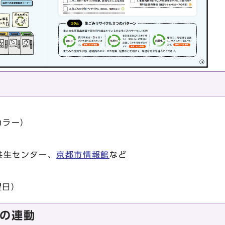
カラー）
共生センター、
京都市情報館
など
曜日）
の連動