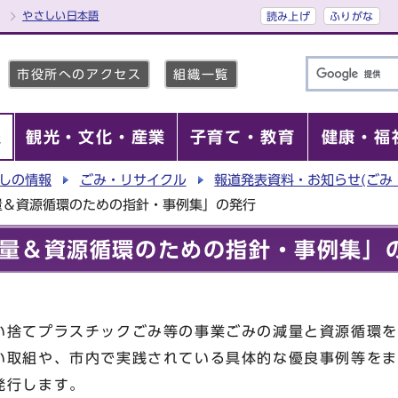
やさしい日本語
読み上げ
ふりがな
市役所へのアクセス
組織一覧
報
観光・文化・産業
子育て・教育
健康・福
しの情報
ごみ・リサイクル
報道発表資料・お知らせ(ごみ
量＆資源循環のための指針・事例集」の発行
量＆資源循環のための指針・事例集」
い捨てプラスチックごみ等の事業ごみの減量と資源循環を
い取組や、市内で実践されている具体的な優良事例等をま
発行します。