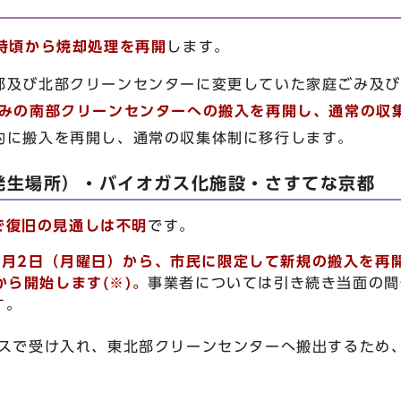
時頃から焼却処理を再開
します。
部及び北部クリーンセンターに変更していた家庭ごみ及び
ごみの南部クリーンセンターへの搬入を再開し、通常の収
的に搬入を再開し、通常の収集体制に移行します。
発生場所）・バイオガス化施設・さすてな京都
で復旧の見通しは不明
です。
2月2日（月曜日）から、市民に限定して新規の搬入を再
から開始します
(※)
。
事業者については引き続き当面の間
す。
スで受け入れ、東北部クリーンセンターへ搬出するため