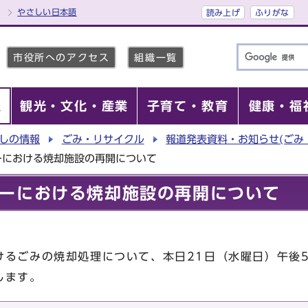
やさしい日本語
読み上げ
ふりがな
市役所へのアクセス
組織一覧
報
観光・文化・産業
子育て・教育
健康・福
しの情報
ごみ・リサイクル
報道発表資料・お知らせ(ごみ
ーにおける焼却施設の再開について
ーにおける焼却施設の再開について
けるごみの焼却処理について、本日21日（水曜日）午後
します。