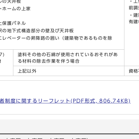
ネルの天井板
・工
前調
ットホームの上家
・建
有建
盛土保護パネル
の駅の地下式構造部分の壁及び天井板
用エレベーターの昇降路の囲い（建築物であるものを除
7)
塗料その他の石綿が使用されているおそれがあ
物
る材料の除去作業を伴う場合
上記以外
資格
制度に関するリーフレット(PDF形式, 806.74KB)