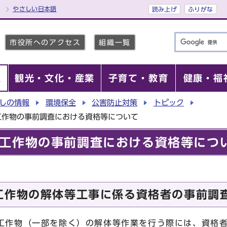
やさしい日本語
読み上げ
ふりがな
市役所へのアクセス
組織一覧
報
観光・文化・産業
子育て・教育
健康・福
しの情報
環境保全
公害防止対策
トピック
工作物の事前調査における資格等について
工作物の事前調査における資格等につ
工作物の解体等工事に係る資格者の事前調
工作物（一部を除く）の解体等作業を行う際には、資格