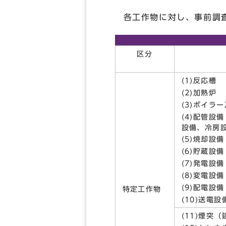
各工作物に対し、事前調査
区分
(1)反応槽
(2)加熱炉
(3)ボイラ
(4)配管設
設備、冷房
(5)焼却設備
(6)貯蔵設
(7)発電設
(8)変電設備
(9)配電設備
特定工作物
(10)送電
(11)煙突