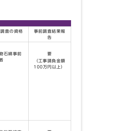
前調査の資格
事前調査結果報
告
物石綿事前
要
者
（工事請負金額
100万円以上）