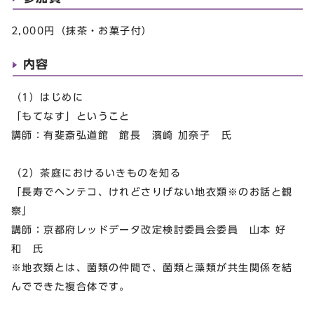
2,000円（抹茶・お菓子付）
内容
（1）はじめに
「もてなす」ということ
講師：有斐斎弘道館 館長 濱崎 加奈子 氏
（2）茶庭におけるいきものを知る
「長寿でヘンテコ、けれどさりげない地衣類
※
のお話と観
察」
講師：京都府レッドデータ改定検討委員会委員 山本 好
和 氏
※地衣類とは、菌類の仲間で、菌類と藻類が共生関係を結
んでできた複合体です。