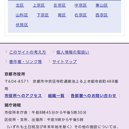
北区
上京区
左京区
中京区
東山区
山科区
下京区
南区
右京区
西京区
伏見区
このサイトの考え方
個人情報の取扱い
著作権・リンク等
サイトマップ
京都市役所
〒604-8571 京都市中京区寺町通御池上る上本能寺前町488番
地
市役所へのアクセス
組織一覧
各部署へのお問い合わせ
開庁時間
市役所本庁舎：午前8時45分から午後5時30分
区役所・支所、出張所：午前9時から午後5時
（いずれも土日祝及び年末年始を除く）その他の施設については、