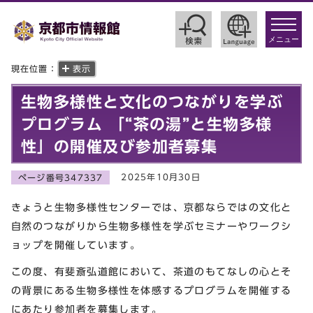
toggle
navigat
メニュー
現在位置：
表示
生物多様性と文化のつながりを学ぶ
プログラム 「“茶の湯”と生物多様
性」の開催及び参加者募集
2025年10月30日
ページ番号347337
きょうと生物多様性センターでは、京都ならではの文化と
自然のつながりから生物多様性を学ぶセミナーやワークシ
ョップを開催しています。
この度、有斐斎弘道館において、茶道のもてなしの心とそ
の背景にある生物多様性を体感するプログラムを開催する
にあたり参加者を募集します。