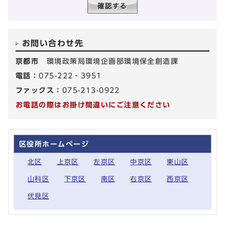
お問い合わせ先
京都市
環境政策局環境企画部環境保全創造課
電話：
075-222‐3951
ファックス：
075-213-0922
お電話の際はお掛け間違いにご注意ください
区役所ホームページ
北区
上京区
左京区
中京区
東山区
山科区
下京区
南区
右京区
西京区
伏見区