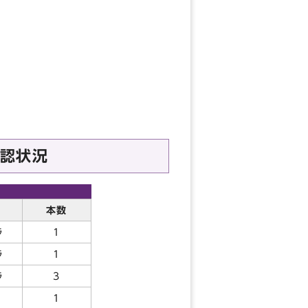
認状況
本数
ラ
1
ラ
1
ラ
3
1