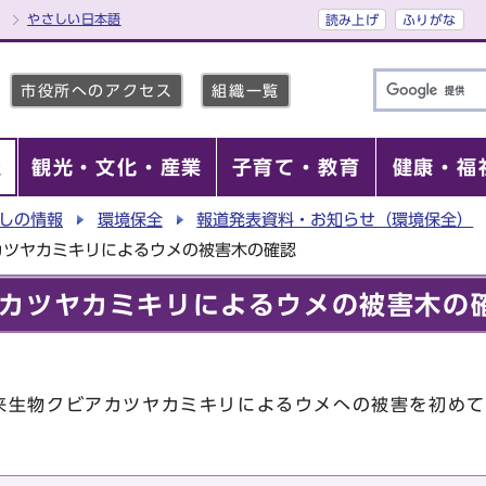
やさしい日本語
読み上げ
ふりがな
市役所へのアクセス
組織一覧
報
観光・文化・産業
子育て・教育
健康・福
しの情報
環境保全
報道発表資料・お知らせ（環境保全）
カツヤカミキリによるウメの被害木の確認
カツヤカミキリによるウメの被害木の
来生物クビアカツヤカミキリによるウメへの被害を初めて