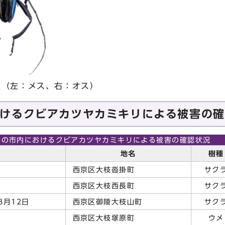
虫（左：メス、右：オス）
けるクビアカツヤカミキリによる被害の確
での市内におけるクビアカツヤカミキリによる被害の確認状況
日
地名
樹種
西京区大枝沓掛町
サク
西京区大枝西長町
サク
8月12日
西京区御陵大枝山町
サク
西京区大枝塚原町
ウメ