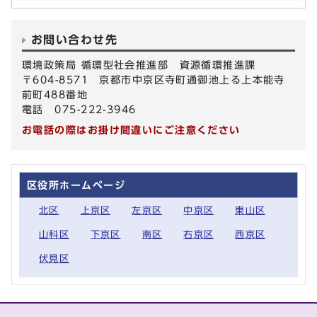
お問い合わせ先
環境政策局 循環型社会推進部 資源循環推進課
〒604-8571 京都市中京区寺町通御池上る上本能寺
前町488番地
電話 075-222-3946
お電話の際はお掛け間違いにご注意ください
区役所ホームページ
北区
上京区
左京区
中京区
東山区
山科区
下京区
南区
右京区
西京区
伏見区