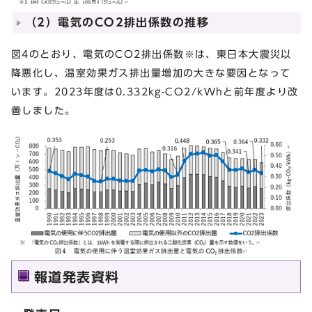
（2）電気のCO2排出係数の推移
図4のとおり、電気のCO
2
排出係数
※
は、東日本大震災以
降悪化し、温室効果ガス排出量増加の大きな要因となって
います。2023年度は0.332kg-CO
2
/kWhと前年度より改
善しました。
報道発表資料