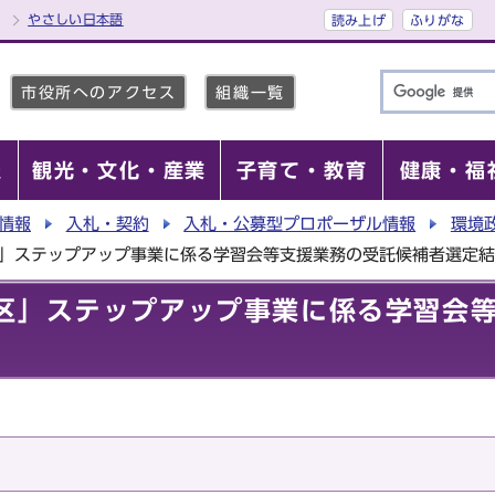
やさしい日本語
読み上げ
ふりがな
市役所へのアクセス
組織一覧
報
観光・文化・産業
子育て・教育
健康・福
情報
入札・契約
入札・公募型プロポーザル情報
環境
区」ステップアップ事業に係る学習会等支援業務の受託候補者選定
区」ステップアップ事業に係る学習会